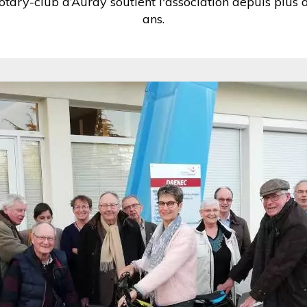
otary-club d’Auray soutient l'association depuis plus 
ans.