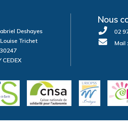
Nous c
abriel Deshayes
02 97
-Louise Trichet
Mail 
 30247
Y CEDEX