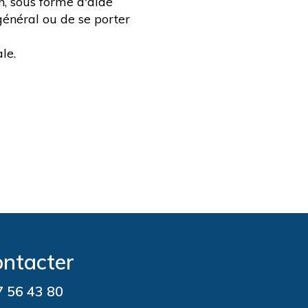
n, sous forme d'aide
général ou de se porter
le.
ontacter
 56 43 80